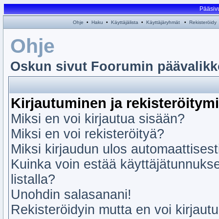
Pääsiv
Ohje
•
Haku
•
Käyttäjälista
•
Käyttäjäryhmät
•
Rekisteröidy
Ohje
Oskun sivut Foorumin päävalikk
Kirjautuminen ja rekisteröitym
Miksi en voi kirjautua sisään?
Miksi en voi rekisteröityä?
Miksi kirjaudun ulos automaattisest
Kuinka voin estää käyttäjätunnukse
listalla?
Unohdin salasanani!
Rekisteröidyin mutta en voi kirjautu