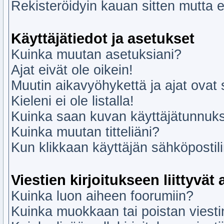
Rekisteröidyin kauan sitten mutta
Käyttäjätiedot ja asetukset
Kuinka muutan asetuksiani?
Ajat eivät ole oikein!
Muutin aikavyöhykettä ja ajat ovat si
Kieleni ei ole listalla!
Kuinka saan kuvan käyttäjätunnuks
Kuinka muutan titteliäni?
Kun klikkaan käyttäjän sähköpostil
Viestien kirjoitukseen liittyvät 
Kuinka luon aiheen foorumiin?
Kuinka muokkaan tai poistan viesti