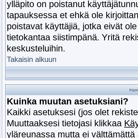
ylläpito on poistanut käyttäjätun
tapauksessa et ehkä ole kirjoittan
poistavat käyttäjiä, jotka eivät ol
tietokantaa siistimpänä. Yritä rek
keskusteluihin.
Takaisin alkuun
Käytt
Kuinka muutan asetuksiani?
Kaikki asetuksesi (jos olet rekist
Muuttaaksesi tietojasi klikkaa
Käy
yläreunassa mutta ei välttämättä