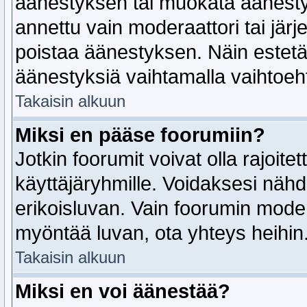
äänestyksen tai muokata äänesty
annettu vain moderaattori tai järj
poistaa äänestyksen. Näin estetä
äänestyksiä vaihtamalla vaihtoe
Takaisin alkuun
Miksi en pääse foorumiin?
Jotkin foorumit voivat olla rajoitettu
käyttäjäryhmille. Voidaksesi nähdä,
erikoisluvan. Vain foorumin modera
myöntää luvan, ota yhteys heihin
Takaisin alkuun
Miksi en voi äänestää?