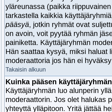
yläreunassa (paikka riippuvainen k
tarkastella kaikkia käyttäjäryhmiä
pääsyä
, jotkin ryhmät ovat suljet
on avoin, voit pyytää ryhmän jäs
painiketta. Käyttäjäryhmän mode
Hän saattaa kysyä, miksi haluat l
moderaattoria jos hän ei hyväksy
Takaisin alkuun
Kuinka pääsen käyttäjäryhmän
Käyttäjäryhmän luo alunperin yl
moderaattorin. Jos olet halukas
yhteyttä ylläpitoon. Yritä jättää hei