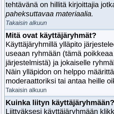
tehtävänä on hillitä kirjoittajia jot
paheksuttavaa materiaalia.
Takaisin alkuun
Mitä ovat käyttäjäryhmät?
Käyttäjäryhmillä ylläpito järjestel
useaan ryhmään (tämä poikkeaa 
järjestelmistä) ja jokaiselle ryh
Näin ylläpidon on helppo määritt
moderaattoriksi tai antaa heille o
Takaisin alkuun
Kuinka liityn käyttäjäryhmään
Liittyäksesi käyttäjäryhmään klik