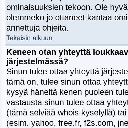
ominaisuuksien tekoon. Ole hyvä 
olemmeko jo ottaneet kantaa omin
annettuja ohjeita.
Takaisin alkuun
Keneen otan yhteyttä loukkaavis
järjestelmässä?
Sinun tulee ottaa yhteyttä järjest
tämä on, tulee sinun ottaa yhteyt
kysyä häneltä kenen puoleen tule
vastausta sinun tulee ottaa yhte
(tämä selviää whois kyselyllä) ta
(esim. yahoo, free.fr, f2s.com, jne