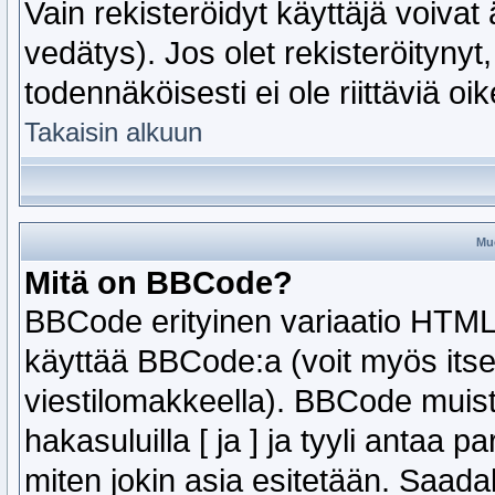
Vain rekisteröidyt käyttäjä voivat
vedätys). Jos olet rekisteröitynyt,
todennäköisesti ei ole riittäviä oi
Takaisin alkuun
Muo
Mitä on BBCode?
BBCode erityinen variaatio HTML:s
käyttää BBCode:a (voit myös itse 
viestilomakkeella). BBCode muis
hakasuluilla [ ja ] ja tyyli anta
miten jokin asia esitetään. Saada