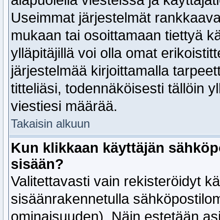
alapuolella viesteissä ja käyttäjät
Useimmat järjestelmät rankkaavat
mukaan tai osoittamaan tiettyä kä
ylläpitäjillä voi olla omat erikoisti
järjestelmää kirjoittamalla tarpee
titteliäsi, todennäköisesti tällöin 
viestiesi määrää.
Takaisin alkuun
Kun klikkaan käyttäjän sähköp
sisään?
Valitettavasti vain rekisteröidyt k
sisäänrakennetulla sähköpostiloma
ominaisuuden). Näin estetään as