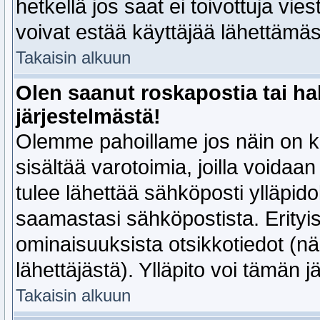
hetkellä jos saat ei toivottuja vies
voivat estää käyttäjää lähettämäst
Takaisin alkuun
Olen saanut roskapostia tai ha
järjestelmästä!
Olemme pahoillame jos näin on k
sisältää varotoimia, joilla voidaan y
tulee lähettää sähköposti ylläpidol
saamastasi sähköpostista. Erityis
ominaisuuksista otsikkotiedot (näi
lähettäjästä). Ylläpito voi tämän j
Takaisin alkuun