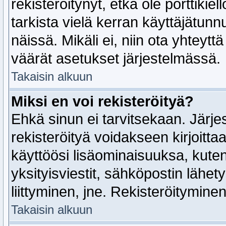
rekisteröitynyt, etkä ole porttikiel
tarkista vielä kerran käyttäjätu
näissä. Mikäli ei, niin ota yhteyttä
väärät asetukset järjestelmässä.
Takaisin alkuun
Miksi en voi rekisteröityä?
Ehkä sinun ei tarvitsekaan. Järje
rekisteröityä voidakseen kirjoittaa
käyttöösi lisäominaisuuksa, kuten
yksityisviestit, sähköpostin lähety
liittyminen, jne. Rekisteröitymine
Takaisin alkuun