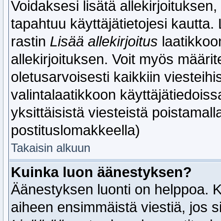
Voidaksesi lisätä allekirjoituksen
tapahtuu käyttäjätietojesi kautta. L
rastin
Lisää allekirjoitus
laatikkoo
allekirjoituksen. Voit myös määrite
oletusarvoisesti kaikkiin viesteih
valintalaatikkoon käyttäjätiedoissas
yksittäisistä viesteistä poistamalla
postituslomakkeella)
Takaisin alkuun
Kuinka luon äänestyksen?
Äänestyksen luonti on helppoa. K
aiheen ensimmäistä viestiä, jos si