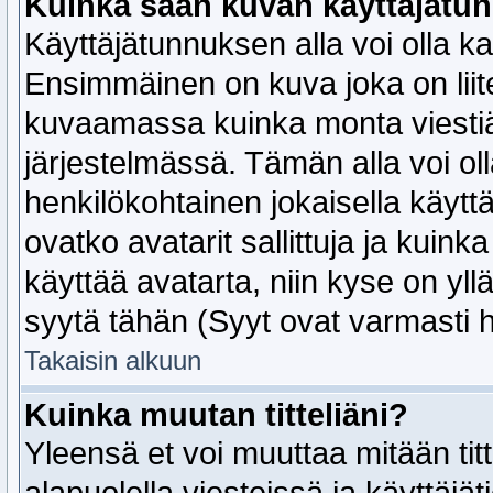
Kuinka saan kuvan käyttäjätun
Käyttäjätunnuksen alla voi olla k
Ensimmäinen on kuva joka on liitetty
kuvaamassa kuinka monta viestiä 
järjestelmässä. Tämän alla voi ol
henkilökohtainen jokaisella käyttäj
ovatko avatarit sallittuja ja kuink
käyttää avatarta, niin kyse on yllä
syytä tähän (Syyt ovat varmasti h
Takaisin alkuun
Kuinka muutan titteliäni?
Yleensä et voi muuttaa mitään titt