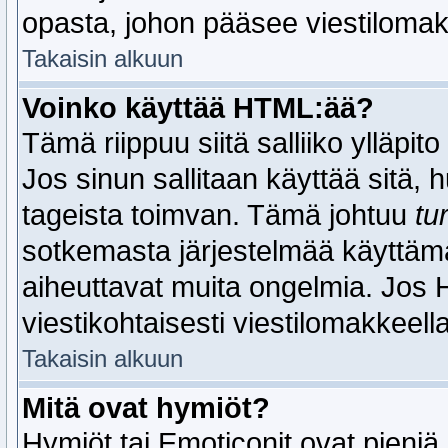
opasta, johon pääsee viestilomak
Takaisin alkuun
Voinko käyttää HTML:ää?
Tämä riippuu siitä salliiko ylläpit
Jos sinun sallitaan käyttää sitä,
tageista toimvan. Tämä johtuu
tu
sotkemasta järjestelmää käyttämäl
aiheuttavat muita ongelmia. Jos H
viestikohtaisesti viestilomakkeella
Takaisin alkuun
Mitä ovat hymiöt?
Hymiöt tai Emoticonit ovat pieniä 