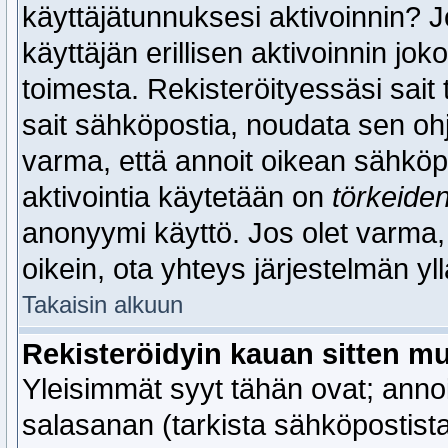
käyttäjätunnuksesi aktivoinnin? J
käyttäjän erillisen aktivoinnin joko
toimesta. Rekisteröityessäsi sait t
sait sähköpostia, noudata sen ohj
varma, että annoit oikean sähköpos
aktivointia käytetään on
törkeide
anonyymi käyttö. Jos olet varma, 
oikein, ota yhteys järjestelmän yl
Takaisin alkuun
Rekisteröidyin kauan sitten m
Yleisimmät syyt tähän ovat; anno
salasanan (tarkista sähköpostistasi