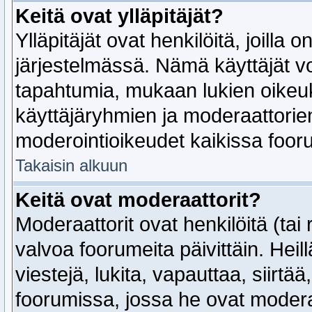
Keitä ovat ylläpitäjät?
Ylläpitäjät ovat henkilöitä, joill
järjestelmässä. Nämä käyttäjät vo
tapahtumia, mukaan lukien oikeuks
käyttäjäryhmien ja moderaattorien
moderointioikeudet kaikissa foor
Takaisin alkuun
Keitä ovat moderaattorit?
Moderaattorit ovat henkilöitä (tai
valvoa foorumeita päivittäin. Heil
viestejä, lukita, vapauttaa, siirtää
foorumissa, jossa he ovat modera