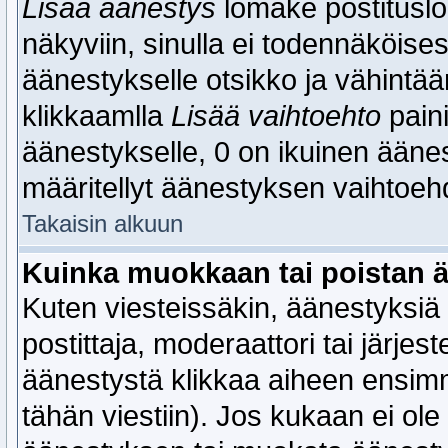
Lisää äänestys
lomake postituslom
näkyviin, sinulla ei todennäköises
äänestykselle otsikko ja vähintää
klikkaamlla
Lisää vaihtoehto
paini
äänestykselle, 0 on ikuinen äänes
määritellyt äänestyksen vaihtoehd
Takaisin alkuun
Kuinka muokkaan tai poistan 
Kuten viesteissäkin, äänestyksiä
postittaja, moderaattori tai järje
äänestystä klikkaa aiheen ensimmä
tähän viestiin). Jos kukaan ei ole