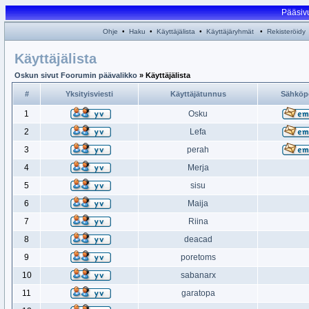
Pääsiv
Ohje
•
Haku
•
Käyttäjälista
•
Käyttäjäryhmät
•
Rekisteröidy
Käyttäjälista
Oskun sivut Foorumin päävalikko
» Käyttäjälista
#
Yksityisviesti
Käyttäjätunnus
Sähköp
1
Osku
2
Lefa
3
perah
4
Merja
5
sisu
6
Maija
7
Riina
8
deacad
9
poretoms
10
sabanarx
11
garatopa