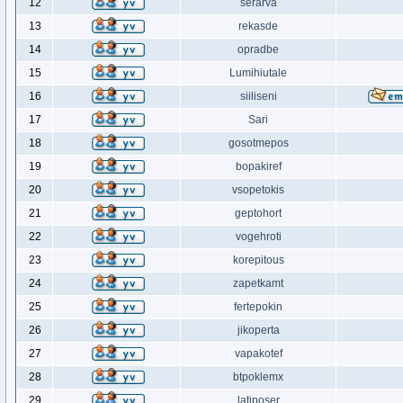
12
serarva
13
rekasde
14
opradbe
15
Lumihiutale
16
siiliseni
17
Sari
18
gosotmepos
19
bopakiref
20
vsopetokis
21
geptohort
22
vogehroti
23
korepitous
24
zapetkamt
25
fertepokin
26
jikoperta
27
vapakotef
28
btpoklemx
29
latiposer