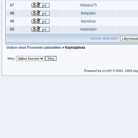
47
Alibaba75
48
ferkpatro
49
kiprebop
50
mashasrv
Valitse järjestys:
Oskun sivut Foorumin päävalikko
» Käyttäjälista
Siirry:
Powered by
phpBB
© 2001, 2002 ph