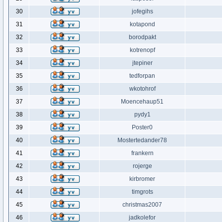
30
jofegihs
31
kotapond
32
borodpakt
33
kotrenopf
34
jtepiner
35
tedforpan
36
wkotohrof
37
Moencehaup51
38
pydy1
39
Poster0
40
Mostertedander78
41
frankern
42
rojerge
43
kirbromer
44
timgrots
45
christmas2007
46
jadkolefor