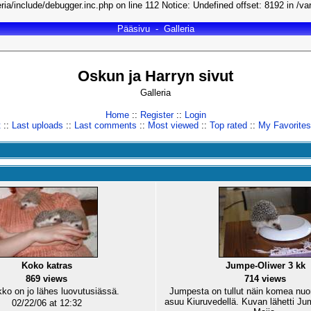
ria/include/debugger.inc.php on line 112 Notice: Undefined offset: 8192 in /va
Pääsivu
-
Galleria
Oskun ja Harryn sivut
Galleria
Home
::
Register
::
Login
t
::
Last uploads
::
Last comments
::
Most viewed
::
Top rated
::
My Favorites
Koko katras
Jumpe-Oliwer 3 kk
869 views
714 views
ko on jo lähes luovutusiässä.
Jumpesta on tullut näin komea nuo
asuu Kiuruvedellä. Kuvan lähetti J
02/22/06 at 12:32