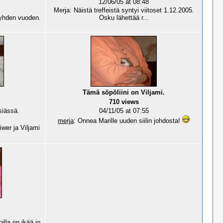
12/06/05 at 08:48
Merja: Näistä treffeistä syntyi viitoset 1.12.2005.
 yhden vuoden.
Osku lähettää r...
Tämä söpöliini on Viljami.
710 views
siässä.
04/11/05 at 07:55
merja
: Onnea Marille uuden siilin johdosta!
wer ja Viljami
illa on ikää jo