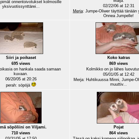
Maija.
pimät onnentoivotukset kolmosille
02/22/06 at 12:31
yksivuotissynttärei...
Merja
: Jumpe-Oliwer täyttää tänään
Onnea Jumpelle!
Siiri ja poikaset
Koko katras
695 views
869 views
poikasia on hankala saada samaan
Kolmikko on jo lähes luovutu
kuvaan.
05/01/05 at 12:42
06/20/05 at 20:26
Merja: Huhtikuussa Minni, Jumpe-Oli
muuttiv...
perah: söpöjä
mä söpöliini on Viljami.
Pojat
710 views
864 views
03/31/05 at 17:50
Tässä on kaksi komeaa siilipoikaa, jo