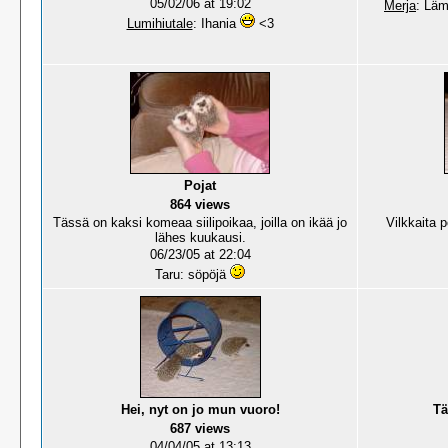
05/02/06 at 19:02
Merja
: Läm
Lumihiutale
: Ihania
<3
Pojat
864 views
Tässä on kaksi komeaa siilipoikaa, joilla on ikää jo
Vilkkaita 
lähes kuukausi.
06/23/05 at 22:04
Taru: söpöjä
Hei, nyt on jo mun vuoro!
Tä
687 views
04/04/05 at 13:13