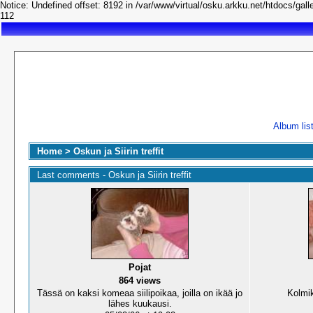
Notice: Undefined offset: 8192 in /var/www/virtual/osku.arkku.net/htdocs/galle
112
Album lis
Home
>
Oskun ja Siirin treffit
Last comments - Oskun ja Siirin treffit
Pojat
864 views
Tässä on kaksi komeaa siilipoikaa, joilla on ikää jo
Kolmik
lähes kuukausi.