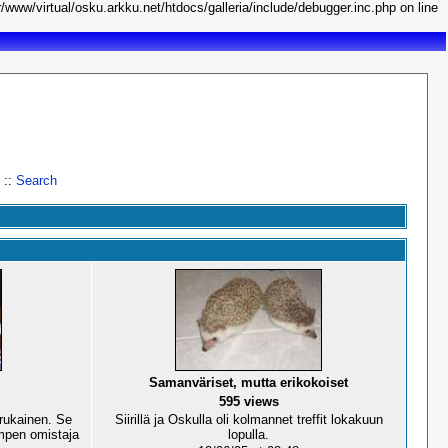
r/www/virtual/osku.arkku.net/htdocs/galleria/include/debugger.inc.php on line
::
Search
Samanväriset, mutta erikokoiset
595 views
rukainen. Se
Siirillä ja Oskulla oli kolmannet treffit lokakuun
umpen omistaja
lopulla.