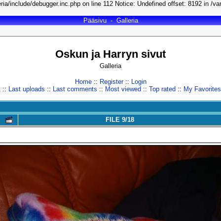
ria/include/debugger.inc.php on line 112 Notice: Undefined offset: 8192 in /va
Pääsivu
-
Galleria
Oskun ja Harryn sivut
Galleria
Home
::
Register
::
Login
t
::
Last uploads
::
Last comments
::
Most viewed
::
Top rated
::
My Favorites
FILE 9/18