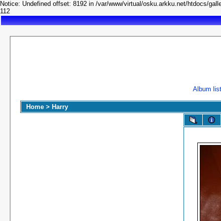
Notice: Undefined offset: 8192 in /var/www/virtual/osku.arkku.net/htdocs/galle
112
Album lis
Home
>
Harry